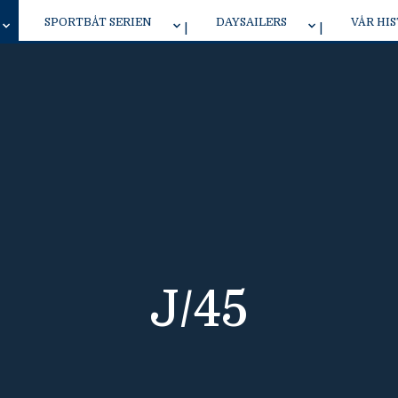
SPORTBÅT SERIEN
DAYSAILERS
VÅR HI
J/70 ENTYPE DESIGN
NEW J 7 DAYSAILER
J/40
J
J/45